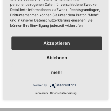
Show Password
personenbezogenen Daten für verschiedene Zwecke.
Detaillierte Informationen zu Zweck, Rechtsgrundlagen,
Anmelden
Drittunternehmen können Sie unter dem Button "Mehr"
und in unserer Datenschutzerklärung einsehen. Sie
Passwort vergessen?
können Ihre Einwilligung jederzeit widerrufen.
Akzeptieren
Neue Kunden
Ablehnen
Ein Konto zu erstellen hat viele Vorteile: schneller zur Kasse
gehen, mehr als eine Adresse speichern, Bestellungen
mehr
verfolgen und mehr.
Powered by
Ein Konto erstellen
Impressum
|
Datenschutzerklärung