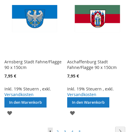
Arnsberg Stadt Fahne/Flagge
Aschaffenburg Stadt
90 x 150cm
Fahne/Flagge 90 x 150cm
7,95 €
7,95 €
Inkl. 19% Steuern
,
exkl.
Inkl. 19% Steuern
,
exkl.
Versandkosten
Versandkosten
In den Warenkorb
In den Warenkorb
ZUR
ZUR
WUNSCHLISTE
WUNSCHLISTE
Seite
Seite
Weite
Sie
Seite
Seite
Seite
Seite
1
2
3
4
5