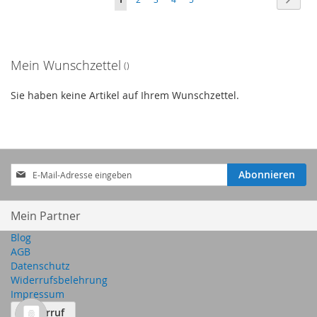
HINZUFÜGEN
HINZUFÜGEN
lesen
gerade
Mein Wunschzettel
Seite
Sie haben keine Artikel auf Ihrem Wunschzettel.
Anmeldung
Abonnieren
zum
Newsletter:
Mein Partner
Blog
AGB
Datenschutz
Widerrufsbelehrung
Impressum
Widerruf