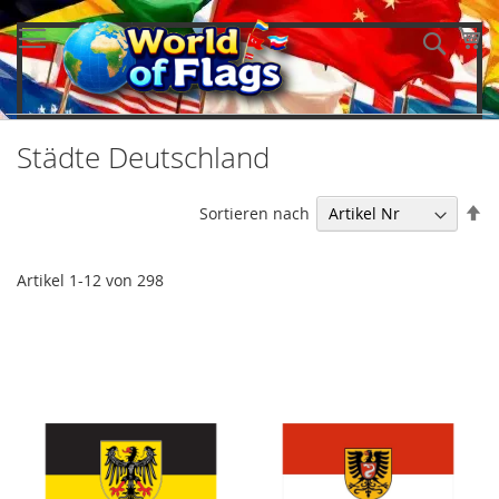
Direkt
zum
Me
Such
Inhalt
Städte Deutschland
In
Sortieren nach
ab
Re
Artikel
1
-
12
von
298