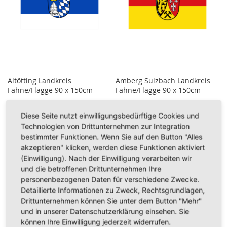
Altötting Landkreis
Amberg Sulzbach Landkreis
Fahne/Flagge 90 x 150cm
Fahne/Flagge 90 x 150cm
7,95 €
7,95 €
Diese Seite nutzt einwilligungsbedürftige Cookies und
Technologien von Drittunternehmen zur Integration
Inkl. 19% Steuern
,
exkl.
Inkl. 19% Steuern
,
exkl.
Versandkosten
Versandkosten
bestimmter Funktionen. Wenn Sie auf den Button "Alles
akzeptieren" klicken, werden diese Funktionen aktiviert
In den Warenkorb
In den Warenkorb
(Einwilligung). Nach der Einwilligung verarbeiten wir
ZUR
ZUR
und die betroffenen Drittunternehmen Ihre
personenbezogenen Daten für verschiedene Zwecke.
WUNSCHLISTE
WUNSCHLISTE
Detaillierte Informationen zu Zweck, Rechtsgrundlagen,
Drittunternehmen können Sie unter dem Button "Mehr"
HINZUFÜGEN
HINZUFÜGEN
und in unserer Datenschutzerklärung einsehen. Sie
können Ihre Einwilligung jederzeit widerrufen.