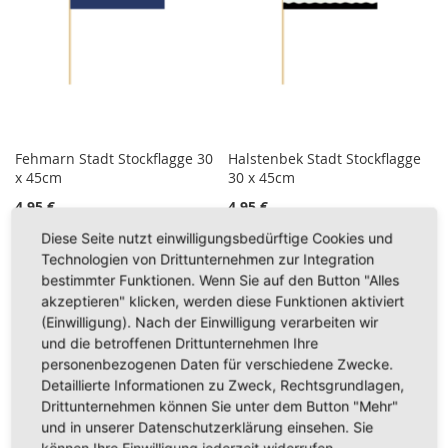
Fehmarn Stadt Stockflagge 30
Halstenbek Stadt Stockflagge
x 45cm
30 x 45cm
4,95 €
4,95 €
Diese Seite nutzt einwilligungsbedürftige Cookies und
Inkl. 19% Steuern
,
exkl.
Inkl. 19% Steuern
,
exkl.
Technologien von Drittunternehmen zur Integration
Versandkosten
Versandkosten
bestimmter Funktionen. Wenn Sie auf den Button "Alles
In den Warenkorb
In den Warenkorb
akzeptieren" klicken, werden diese Funktionen aktiviert
(Einwilligung). Nach der Einwilligung verarbeiten wir
ZUR
ZUR
und die betroffenen Drittunternehmen Ihre
personenbezogenen Daten für verschiedene Zwecke.
WUNSCHLISTE
WUNSCHLISTE
Detaillierte Informationen zu Zweck, Rechtsgrundlagen,
HINZUFÜGEN
HINZUFÜGEN
Drittunternehmen können Sie unter dem Button "Mehr"
und in unserer Datenschutzerklärung einsehen. Sie
können Ihre Einwilligung jederzeit widerrufen.