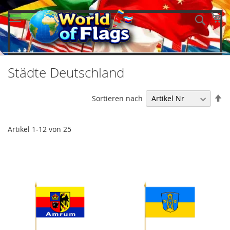
Direkt
zum
Me
Such
Inhalt
Städte Deutschland
In
Sortieren nach
ab
Re
Artikel
1
-
12
von
25