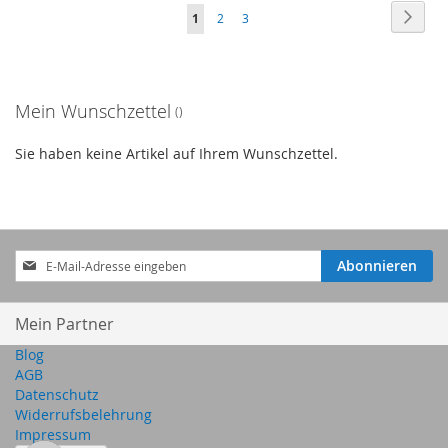
Seite
Seite
Weite
Sie
Seite
Seite
1
2
3
HINZUFÜGEN
HINZUFÜGEN
lesen
gerade
Mein Wunschzettel
Seite
Sie haben keine Artikel auf Ihrem Wunschzettel.
Anmeldung
Abonnieren
zum
Newsletter:
Mein Partner
Blog
AGB
Datenschutz
Widerrufsbelehrung
Impressum