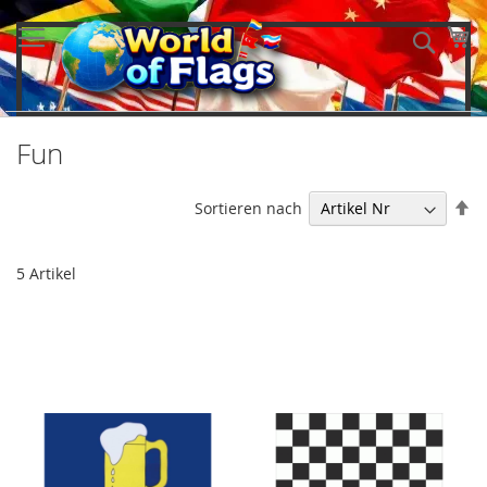
Direkt
zum
Me
Such
Inhalt
Fun
In
Sortieren nach
ab
Re
5
Artikel