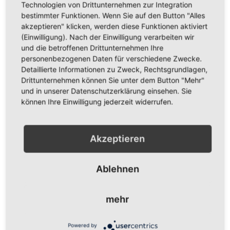
Technologien von Drittunternehmen zur Integration
bestimmter Funktionen. Wenn Sie auf den Button "Alles
akzeptieren" klicken, werden diese Funktionen aktiviert
(Einwilligung). Nach der Einwilligung verarbeiten wir
und die betroffenen Drittunternehmen Ihre
personenbezogenen Daten für verschiedene Zwecke.
Detaillierte Informationen zu Zweck, Rechtsgrundlagen,
Drittunternehmen können Sie unter dem Button "Mehr"
Party Time Luftballons
Regenbogen
und in unserer Datenschutzerklärung einsehen. Sie
Bootsfahne/Motorradflagge 30
Bootsfahne/Motorradflagge 30
können Ihre Einwilligung jederzeit widerrufen.
x 45cm
x 45cm
5,95 €
5,95 €
Akzeptieren
Inkl. 19% Steuern
,
exkl.
Inkl. 19% Steuern
,
exkl.
Versandkosten
Versandkosten
In den Warenkorb
In den Warenkorb
Ablehnen
ZUR
ZUR
mehr
WUNSCHLISTE
WUNSCHLISTE
HINZUFÜGEN
HINZUFÜGEN
Powered by