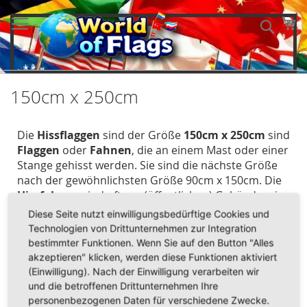
Direkt
zum
Me
Such
Inhalt
150cm x 250cm
Die
Hissflaggen
sind der Größe
150cm x 250cm
sind
Flaggen
oder
Fahnen
, die an einem Mast oder einer
Stange gehisst werden. Sie sind die nächste Größe
nach der
gewöhnlichsten Größe 90cm x 150cm. Die
Hissfahnen
sind oft vor (öffentlichen) Gebäuden, in
Gärten, bei Veranstaltungen oder im Stadion zu
Diese Seite nutzt einwilligungsbedürftige Cookies und
sehen. Sie dienen der Repräsentation von Nationen,
Technologien von Drittunternehmen zur Integration
Bundesländern, Städten, Organisationen oder
bestimmter Funktionen. Wenn Sie auf den Button "Alles
besonderen Anlässen und sind entsprechend
akzeptieren" klicken, werden diese Funktionen aktiviert
gestaltet. Die Befestigung erfolgt meist über Ösen
(Einwilligung). Nach der Einwilligung verarbeiten wir
oder ein spezielles Hisssystem, das ein einfaches
und die betroffenen Drittunternehmen Ihre
Hoch- und Herablassen der Fahne ermöglicht.
personenbezogenen Daten für verschiedene Zwecke.