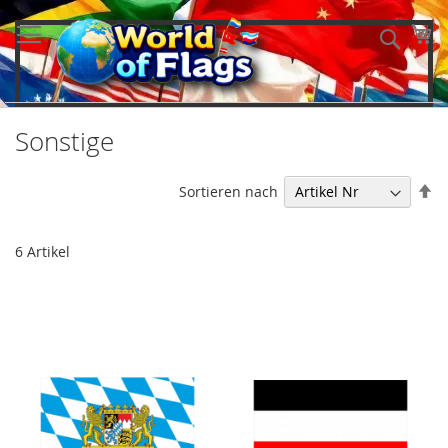
Direkt
zum
Me
Such
Inhalt
Sonstige
In
Sortieren nach
ab
Re
6
Artikel