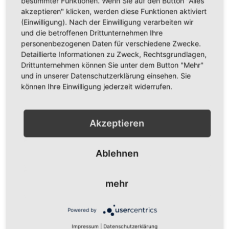
bestimmter Funktionen. Wenn Sie auf den Button "Alles
akzeptieren" klicken, werden diese Funktionen aktiviert
(Einwilligung). Nach der Einwilligung verarbeiten wir
und die betroffenen Drittunternehmen Ihre
personenbezogenen Daten für verschiedene Zwecke.
Detaillierte Informationen zu Zweck, Rechtsgrundlagen,
Drittunternehmen können Sie unter dem Button "Mehr"
und in unserer Datenschutzerklärung einsehen. Sie
Schützenfest gelb-weiß
Schützenfest grün-weiß
können Ihre Einwilligung jederzeit widerrufen.
Fahne/Flagge XXL 3 x 5m
Fahne/Flagge XXL 3 x 5m
89,95 €
89,95 €
Akzeptieren
Inkl. 19% Steuern
,
exkl.
Inkl. 19% Steuern
,
exkl.
Versandkosten
Versandkosten
In den Warenkorb
In den Warenkorb
Ablehnen
ZUR
ZUR
mehr
WUNSCHLISTE
WUNSCHLISTE
HINZUFÜGEN
HINZUFÜGEN
Powered by
Impressum
|
Datenschutzerklärung