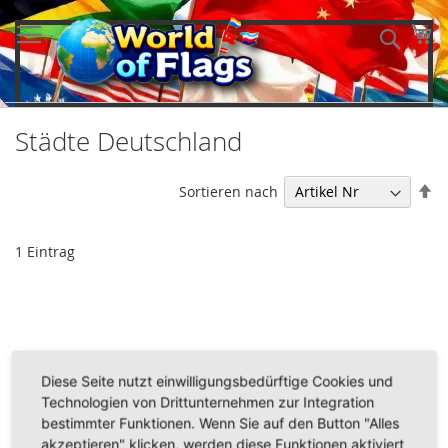
Direkt
zum
Me
Such
Inhalt
Städte Deutschland
In
Sortieren nach
ab
Re
1
Eintrag
Diese Seite nutzt einwilligungsbedürftige Cookies und
Technologien von Drittunternehmen zur Integration
bestimmter Funktionen. Wenn Sie auf den Button "Alles
akzeptieren" klicken, werden diese Funktionen aktiviert