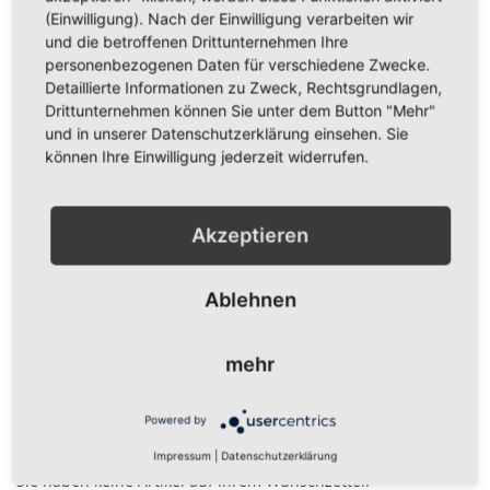
(Einwilligung). Nach der Einwilligung verarbeiten wir
und die betroffenen Drittunternehmen Ihre
personenbezogenen Daten für verschiedene Zwecke.
Detaillierte Informationen zu Zweck, Rechtsgrundlagen,
Drittunternehmen können Sie unter dem Button "Mehr"
und in unserer Datenschutzerklärung einsehen. Sie
Mainz Stadt Fahne/Flagge 150
können Ihre Einwilligung jederzeit widerrufen.
x 250cm
19,95 €
Akzeptieren
Inkl. 19% Steuern
,
exkl.
Versandkosten
In den Warenkorb
Ablehnen
ZUR
mehr
WUNSCHLISTE
HINZUFÜGEN
Powered by
Mein Wunschzettel
Impressum
|
Datenschutzerklärung
Sie haben keine Artikel auf Ihrem Wunschzettel.