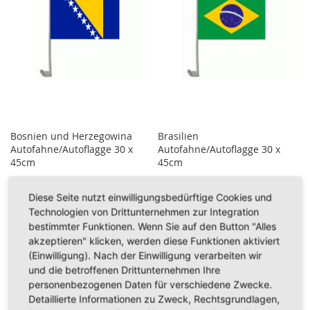
Bosnien und Herzegowina
Brasilien
Autofahne/Autoflagge 30 x
Autofahne/Autoflagge 30 x
45cm
45cm
6,95 €
6,95 €
Diese Seite nutzt einwilligungsbedürftige Cookies und
Technologien von Drittunternehmen zur Integration
Inkl. 19% Steuern
,
exkl.
Inkl. 19% Steuern
,
exkl.
Versandkosten
Versandkosten
bestimmter Funktionen. Wenn Sie auf den Button "Alles
akzeptieren" klicken, werden diese Funktionen aktiviert
In den Warenkorb
In den Warenkorb
(Einwilligung). Nach der Einwilligung verarbeiten wir
ZUR
ZUR
und die betroffenen Drittunternehmen Ihre
personenbezogenen Daten für verschiedene Zwecke.
WUNSCHLISTE
WUNSCHLISTE
Detaillierte Informationen zu Zweck, Rechtsgrundlagen,