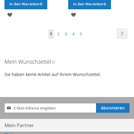
In den Warenkorb
In den Warenkorb
ZUR
ZUR
WUNSCHLISTE
WUNSCHLISTE
Seite
Seite
Weite
Sie
Seite
Seite
Seite
Seite
1
2
3
4
5
HINZUFÜGEN
HINZUFÜGEN
lesen
gerade
Mein Wunschzettel
Seite
Sie haben keine Artikel auf Ihrem Wunschzettel.
Anmeldung
Abonnieren
zum
Newsletter:
Mein Partner