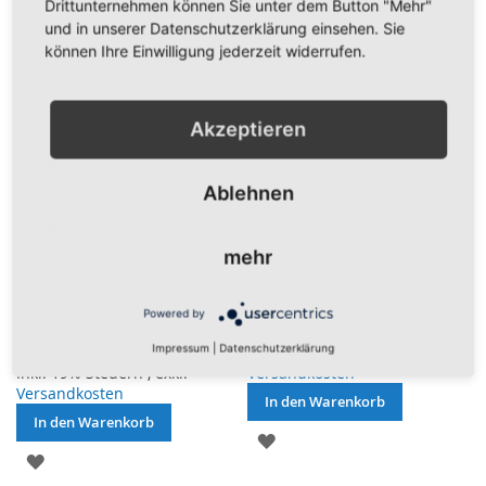
Drittunternehmen können Sie unter dem Button "Mehr"
HINZUFÜGEN
HINZUFÜGEN
und in unserer Datenschutzerklärung einsehen. Sie
können Ihre Einwilligung jederzeit widerrufen.
Akzeptieren
Ablehnen
Bulgarien
Chile Autofahne/Autoflagge 30
mehr
Autofahne/Autoflagge 30 x
x 45cm
40cm
6,95 €
Powered by
6,95 €
Impressum
|
Datenschutzerklärung
Inkl. 19% Steuern
,
exkl.
Inkl. 19% Steuern
,
exkl.
Versandkosten
Versandkosten
In den Warenkorb
In den Warenkorb
ZUR
ZUR
WUNSCHLISTE