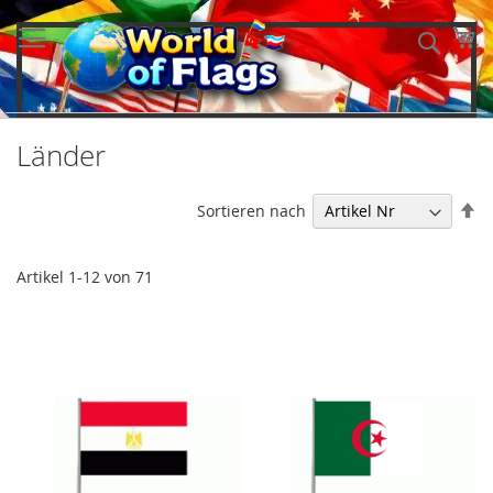
Direkt
zum
Me
Such
Inhalt
Länder
In
Sortieren nach
ab
Re
Artikel
1
-
12
von
71