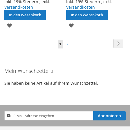
Inkl. 19% Steuern
,
exkl.
Inkl. 19% Steuern
,
exkl.
Versandkosten
Versandkosten
In den Warenkorb
In den Warenkorb
ZUR
ZUR
WUNSCHLISTE
WUNSCHLISTE
Seite
Seite
Weite
Sie
Seite
1
2
HINZUFÜGEN
HINZUFÜGEN
lesen
gerade
Mein Wunschzettel
Seite
Sie haben keine Artikel auf Ihrem Wunschzettel.
Anmeldung
Abonnieren
zum
Newsletter: