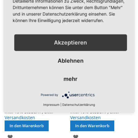
Detaillierte Informationen zu Zweck, Rechtsgrundlagen,
Drittunternehmen können Sie unter dem Button "Mehr"
HINZUFÜGEN
HINZUFÜGEN
und in unserer Datenschutzerklärung einsehen. Sie
können Ihre Einwilligung jederzeit widerrufen.
Akzeptieren
Ablehnen
Berlin ohne Krone
Brandenburg Landesdienst
mehr
Bootsfahne/Motorradflagge 30
Bootsfahne/Motorradflagge 30
x 45cm
x 45cm
Powered by
5,95 €
5,95 €
Impressum
|
Datenschutzerklärung
Inkl. 19% Steuern
,
exkl.
Inkl. 19% Steuern
,
exkl.
Versandkosten
Versandkosten
In den Warenkorb
In den Warenkorb
ZUR
ZUR