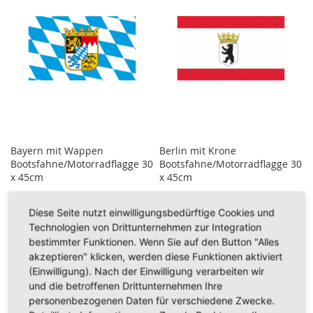
Bayern mit Wappen
Berlin mit Krone
Bootsfahne/Motorradflagge 30
Bootsfahne/Motorradflagge 30
x 45cm
x 45cm
5,95 €
5,95 €
Diese Seite nutzt einwilligungsbedürftige Cookies und
Technologien von Drittunternehmen zur Integration
Inkl. 19% Steuern
,
exkl.
Inkl. 19% Steuern
,
exkl.
Versandkosten
Versandkosten
bestimmter Funktionen. Wenn Sie auf den Button "Alles
akzeptieren" klicken, werden diese Funktionen aktiviert
In den Warenkorb
In den Warenkorb
(Einwilligung). Nach der Einwilligung verarbeiten wir
ZUR
ZUR
und die betroffenen Drittunternehmen Ihre
personenbezogenen Daten für verschiedene Zwecke.
WUNSCHLISTE
WUNSCHLISTE