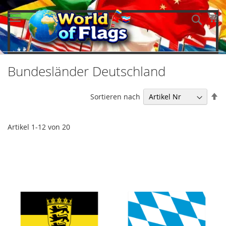
Direkt
zum
Me
Such
Inhalt
Bundesländer Deutschland
In
Sortieren nach
ab
Re
Artikel
1
-
12
von
20