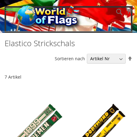
Direkt
zum
Me
Such
Inhalt
Elastico Strickschals
In
Sortieren nach
ab
Re
7
Artikel