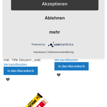
Akzeptieren
Ablehnen
mehr
Karlsruhe - Meine Stadt
Köln 1948 Elasticoschal
Elasticoschal
16,95 €
Powered by
16,95 €
Impressum
|
Datenschutzerklärung
Inkl. 19% Steuern
,
exkl.
Inkl. 19% Steuern
,
exkl.
Versandkosten
Versandkosten
In den Warenkorb
In den Warenkorb
ZUR
ZUR
WUNSCHLISTE
WUNSCHLISTE
HINZUFÜGEN
HINZUFÜGEN