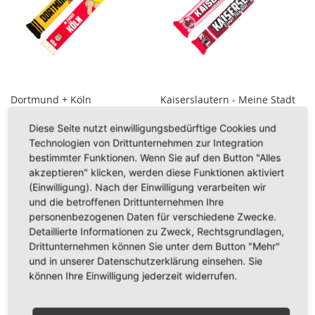
Dortmund + Köln
Kaiserslautern - Meine Stadt
Elasticoschal
Elasticoschal
Diese Seite nutzt einwilligungsbedürftige Cookies und
16,95 €
16,95 €
Technologien von Drittunternehmen zur Integration
bestimmter Funktionen. Wenn Sie auf den Button "Alles
Inkl. 19% Steuern
,
exkl.
Inkl. 19% Steuern
,
exkl.
akzeptieren" klicken, werden diese Funktionen aktiviert
Versandkosten
Versandkosten
(Einwilligung). Nach der Einwilligung verarbeiten wir
In den Warenkorb
In den Warenkorb
und die betroffenen Drittunternehmen Ihre
personenbezogenen Daten für verschiedene Zwecke.
ZUR
ZUR
Detaillierte Informationen zu Zweck, Rechtsgrundlagen,
WUNSCHLISTE
WUNSCHLISTE
Drittunternehmen können Sie unter dem Button "Mehr"
und in unserer Datenschutzerklärung einsehen. Sie
HINZUFÜGEN
HINZUFÜGEN
können Ihre Einwilligung jederzeit widerrufen.