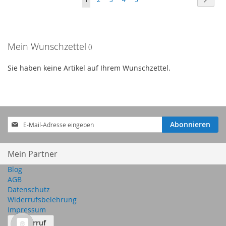
HINZUFÜGEN
HINZUFÜGEN
lesen
gerade
Mein Wunschzettel
Seite
Sie haben keine Artikel auf Ihrem Wunschzettel.
Anmeldung
Abonnieren
zum
Newsletter:
Mein Partner
Blog
AGB
Datenschutz
Widerrufsbelehrung
Impressum
Widerruf