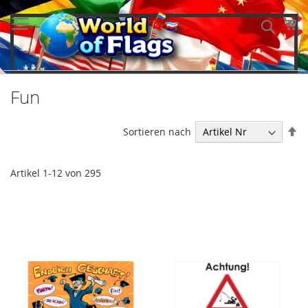
Direkt
zum
Me
Such
Inhalt
Fun
In
Sortieren nach
ab
Re
Artikel
1
-
12
von
295