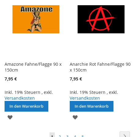
Amazone Fahne/Flagge 90 x
Anarchie Rot Fahne/Flagge 90
150cm
x 150cm
7,95 €
7,95 €
Inkl. 19% Steuern
,
exkl.
Inkl. 19% Steuern
,
exkl.
Versandkosten
Versandkosten
In den Warenkorb
In den Warenkorb
ZUR
ZUR
WUNSCHLISTE
WUNSCHLISTE
Seite
Seite
Weite
Sie
Seite
Seite
Seite
Seite
1
2
3
4
5