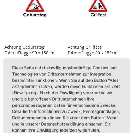
Achtung Geburtstag
Achtung Grillfest
Fahne/Flagge 90 x 150cm
Fahne/Flagge 90 x 150cm
7,95 €
7,95 €
Diese Seite nutzt einwilligungsbedürftige Cookies und
Technologien von Drittunternehmen zur Integration
Inkl. 19% Steuern
,
exkl.
Inkl. 19% Steuern
,
exkl.
Versandkosten
Versandkosten
bestimmter Funktionen. Wenn Sie auf den Button "Alles
akzeptieren" klicken, werden diese Funktionen aktiviert
In den Warenkorb
In den Warenkorb
(Einwilligung). Nach der Einwilligung verarbeiten wir
ZUR
ZUR
und die betroffenen Drittunternehmen Ihre
personenbezogenen Daten für verschiedene Zwecke.
WUNSCHLISTE
WUNSCHLISTE
Detaillierte Informationen zu Zweck, Rechtsgrundlagen,
Drittunternehmen können Sie unter dem Button "Mehr"
HINZUFÜGEN
HINZUFÜGEN
und in unserer Datenschutzerklärung einsehen. Sie
können Ihre Einwilligung jederzeit widerrufen.