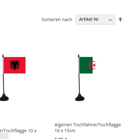
In
Sortieren nach
absteig
Reihenf
Algerien Tischfahne/Tischflagge
e/Tischflagge 10 x
10 x 15cm