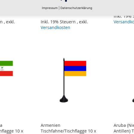
5,95 €
5,95 €
Impressum
|
Datenschutzerklärung
Inkl. 19%
rn
,
exkl.
Inkl. 19% Steuern
,
exkl.
Versandk
Versandkosten
ea
Armenien
Aruba (Ni
hflagge 10 x
Tischfahne/Tischflagge 10 x
Antillen) 