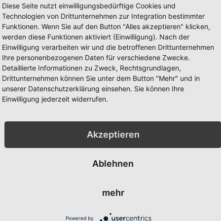
5,95 €
Diese Seite nutzt einwilligungsbedürftige Cookies und
5,95 €
Technologien von Drittunternehmen zur Integration bestimmter
Inkl. 19% Steuern
,
exkl.
Funktionen. Wenn Sie auf den Button "Alles akzeptieren" klicken,
rn
,
exkl.
Versandkosten
Inkl. 19%
werden diese Funktionen aktiviert (Einwilligung). Nach der
Versandk
Einwilligung verarbeiten wir und die betroffenen Drittunternehmen
Ihre personenbezogenen Daten für verschiedene Zwecke.
Detaillierte Informationen zu Zweck, Rechtsgrundlagen,
Drittunternehmen können Sie unter dem Button "Mehr" und in
unserer Datenschutzerklärung einsehen. Sie können Ihre
Einwilligung jederzeit widerrufen.
Akzeptieren
Ablehnen
mehr
appen
Andorra ohne Wappen
Angola Ti
hflagge 10 x
Tischfahne/Tischflagge 10 x
10 x 15cm
Powered by
15cm