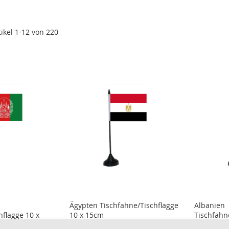
tikel
1
-
12
von
220
Ägypten Tischfahne/Tischflagge
Albanien
hflagge 10 x
10 x 15cm
Tischfahn
15cm