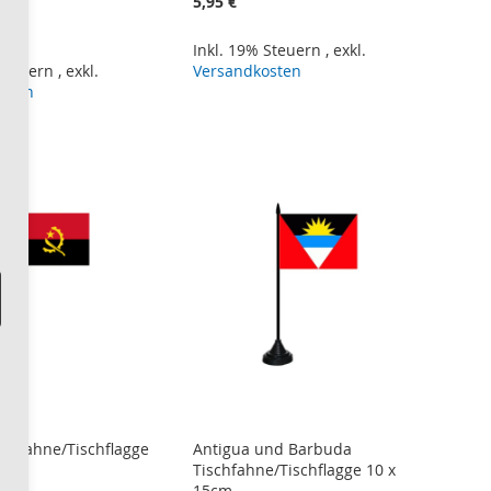
5,95 €
Inkl. 19% Steuern
,
exkl.
 Steuern
,
exkl.
Versandkosten
osten
schfahne/Tischflagge
Antigua und Barbuda
Tischfahne/Tischflagge 10 x
15cm