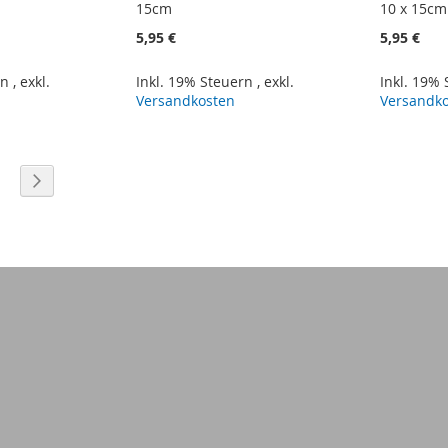
15cm
10 x 15cm
5,95 €
5,95 €
rn
,
exkl.
Inkl. 19% Steuern
,
exkl.
Inkl. 19%
Versandkosten
Versandk
eite
eite
Seite
Weiter