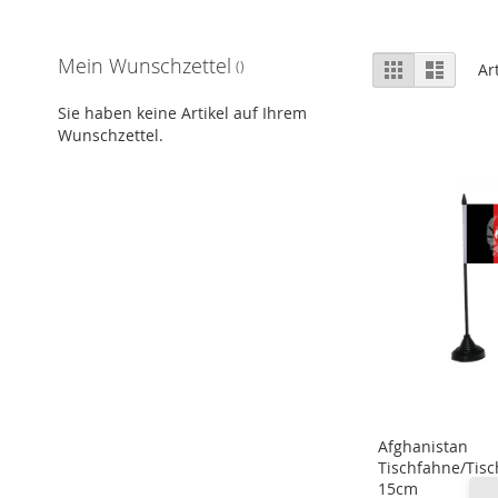
Ansicht
Mein Wunschzettel
Raster
Liste
Ar
als
Sie haben keine Artikel auf Ihrem
Wunschzettel.
Afghanistan
Tischfahne/Tisc
15cm