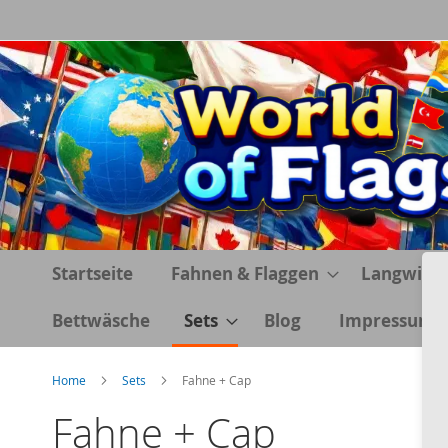
Direkt
zum
Inhalt
Startseite
Fahnen & Flaggen
Langwimp
Bettwäsche
Sets
Blog
Impressum
Home
Sets
Fahne + Cap
Fahne + Cap