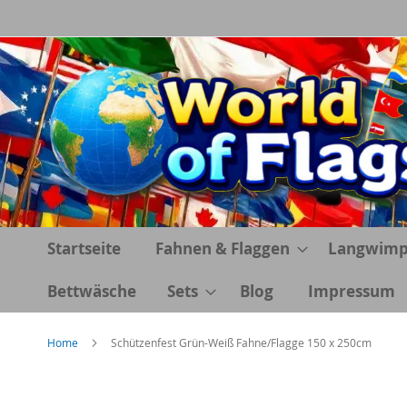
Direkt
zum
Inhalt
Startseite
Fahnen & Flaggen
Langwimp
Bettwäsche
Sets
Blog
Impressum
Home
Schützenfest Grün-Weiß Fahne/Flagge 150 x 250cm
Zum
Ende