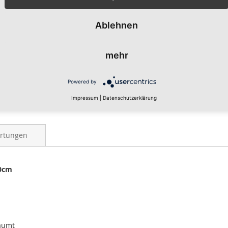
In de
Ablehnen
Warenkorb 
mehr
ZUR WUNS
Powered by
Impressum
|
Datenschutzerklärung
rtungen
50cm
säumt