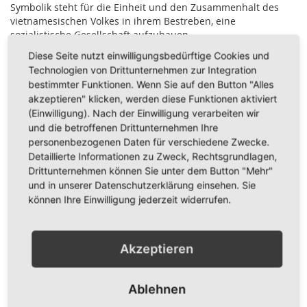
Symbolik steht für die Einheit und den Zusammenhalt des
vietnamesischen Volkes in ihrem Bestreben, eine
sozialistische Gesellschaft aufzubauen.
Diese Seite nutzt einwilligungsbedürftige Cookies und
Geschichtlicher Hintergrund
Technologien von Drittunternehmen zur Integration
bestimmter Funktionen. Wenn Sie auf den Button "Alles
Die aktuelle Flagge Vietnams wurde erstmals am 30.
akzeptieren" klicken, werden diese Funktionen aktiviert
November 1955 offiziell angenommen. Sie geht allerdings auf
(Einwilligung). Nach der Einwilligung verarbeiten wir
das Jahr 1940 zurück, als sie von den vietnamesischen
und die betroffenen Drittunternehmen Ihre
Kommunisten während des Widerstands gegen die
personenbezogenen Daten für verschiedene Zwecke.
französische Kolonialherrschaft genutzt wurde. Am 2.
Detaillierte Informationen zu Zweck, Rechtsgrundlagen,
September 1945 hisste Hồ Chí Minh sie bei der Bekanntgabe
Drittunternehmen können Sie unter dem Button "Mehr"
der Unabhängigkeitserklärung des Landes auf dem Ba Đình
und in unserer Datenschutzerklärung einsehen. Sie
Platz in Hanoi. Seitdem blieb das Sternsymbol in der Mitte
können Ihre Einwilligung jederzeit widerrufen.
fast unverändert und entwickelte sich zu einem mächtigen
Ausdruck nationaler Identität. Nach der Vereinigung von
Nord- und Südvietnam im Jahr 1976 wurde die Flagge offiziell
Akzeptieren
zur Landesflagge erklärt und ist seitdem ein Symbol für die
kommunistische Führung und die neue Einheit des geteilten
Landes.
Ablehnen