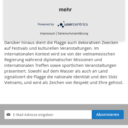
Verwendungsarten
mehr
Die Landesflagge wird an vielen offiziellen und inoffiziellen
Gelegenheiten in Vietnam verwendet. Sie ist auf öffentlichen
Powered by
Gebäuden und Schulen zu sehen und wird oft während
nationaler Feiertage wie dem Nationalfeiertag (2. September)
Impressum
|
Datenschutzerklärung
oder dem Tet-Fest (vietnamesisches Neujahr) gehisst.
Darüber hinaus dient die Flagge auch dekorativen Zwecken
auf Festivals und kulturellen Veranstaltungen. Im
internationalen Kontext wird sie von der vietnamesischen
Regierung während diplomatischer Missionen und
internationalen Treffen sowie sportlichen Veranstaltungen
präsentiert. Sowohl auf dem Wasser als auch an Land
signalisiert die Flagge die nationale Identität und den Stolz
Vietnams, und wird als Zeichen von Respekt und Ehre gehisst.
Anmeldung
Abonnieren
zum
Newsletter: