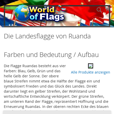
Direkt
zum
Me
Such
Inhalt
Die Landesflagge von Ruanda
Farben und Bedeutung / Aufbau
Die Flagge Ruandas besteht aus vier
Farben: Blau, Gelb, Grün und das
Alle Produkte anzeigen
helle Gelb der Sonne. Der obere
blaue Streifen nimmt etwa die Hälfte der Flagge ein und
symbolisiert Frieden und das Glück des Landes. Direkt
darunter liegt ein gelber Streifen, der Wohlstand und
wirtschaftliche Entwicklung verkörpert. Der grüne Streifen,
am unteren Rand der Flagge, repräsentiert Hoffnung und die
Erneuerung Ruandas. In der oberen rechten Ecke des blauen
Streifens befindet sich eine gelbe Sonne mit 24 Strahlen, die