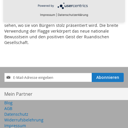
sie das Land stolz. Sie wird in Schulen gelehrt als ein Zeichen
Powered by
der nationalen Identität und Einheit. Zudem weht die Flagge
vor öffentlichen Gebäuden, und in Ruanda ist es nicht
Impressum
|
Datenschutzerklärung
ungewöhnlich, sie in den Geschäften und an Fahrzeugen zu
sehen, wo sie von Bürgern stolz präsentiert wird. Die breite
Verwendung der Flagge verkörpert das neue nationale
Bewusstsein und den positiven Geist der Ruandischen
Gesellschaft.
Anmeldung
Abonnieren
zum
Newsletter:
Mein Partner
Blog
AGB
Datenschutz
Widerrufsbelehrung
Impressum