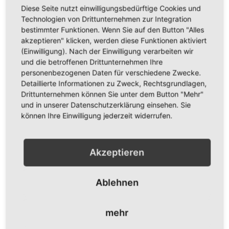
Licht, Erleuchtung und Hoffnung symbolisiert.
Diese Seite nutzt einwilligungsbedürftige Cookies und
Technologien von Drittunternehmen zur Integration
Geschichtlicher Hintergrund
bestimmter Funktionen. Wenn Sie auf den Button "Alles
akzeptieren" klicken, werden diese Funktionen aktiviert
(Einwilligung). Nach der Einwilligung verarbeiten wir
Die heutige Flagge von Ruanda wurde am 25. Oktober 2001
und die betroffenen Drittunternehmen Ihre
eingeführt, um ein neues Kapitel der Nation nach dem
personenbezogenen Daten für verschiedene Zwecke.
Genozid von 1994 zu markieren. Die vorherige Flagge, die rot,
gelb und grün war, galt als stark belastet durch die traurige
Detaillierte Informationen zu Zweck, Rechtsgrundlagen,
Vergangenheit und schrecklichen Ereignisse im Land. Die
Drittunternehmen können Sie unter dem Button "Mehr"
neue Flagge soll nun ein Symbol für die Einheit, Versöhnung
und in unserer Datenschutzerklärung einsehen. Sie
und den Fortschritt Ruandas darstellen. Das neue Design
können Ihre Einwilligung jederzeit widerrufen.
wurde von der ruandischen Regierung entworfen, um sowohl
die Vergangenheit zu erkennen als auch in eine
hoffnungsvolle Zukunft zu blicken.
Akzeptieren
Verwendungsarten
Ablehnen
Die Flagge Ruandas wird bei staatlichen und nationalen
Anlässen gehisst, etwa bei Feierlichkeiten zum
mehr
Unabhängigkeitstag oder während des Genozid-Gedenkens.
Auch bei internationalen Sportveranstaltungen repräsentiert