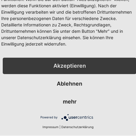
werden diese Funktionen aktiviert (Einwilligung). Nach der
Einwilligung verarbeiten wir und die betroffenen Drittunternehmen
Ihre personenbezogenen Daten für verschiedene Zwecke.
Detaillierte Informationen zu Zweck, Rechtsgrundlagen,
Drittunternehmen können Sie unter dem Button "Mehr" und in
unserer Datenschutzerklärung einsehen. Sie können Ihre
ik und Geschichte durchdrungen. Sie besteht aus zwei vertikalen Str
Einwilligung jederzeit widerrufen.
 auf dem weißen Streifen, ist das Georgskreuz angebracht, umrandet
ischen Herrschaft erinnern und stammen der Überlieferung nach v
iterordens kämpften. Das Georgskreuz wurde Malta im Zweiten Welt
 Belagerung zu ehren.
Akzeptieren
Ablehnen
chselvollen Geschichte der Insel verbunden. Die heutigen Farbtöne,
cherhandelsplatz, der nacheinander von verschiedenen Mächten kon
mehr
influss auf die kulturelle sowie die ikonographische Identität Mal
 Moderne aufgeschlagen. Die Auszeichnung, die für außerordentlich
 maltesischen Volkes.
Powered by
Impressum
|
Datenschutzerklärung