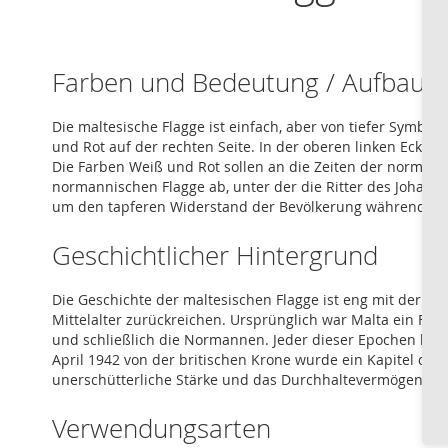
Farben und Bedeutung / Aufbau
Die maltesische Flagge ist einfach, aber von tiefer Symbol
und Rot auf der rechten Seite. In der oberen linken Ecke,
Die Farben Weiß und Rot sollen an die Zeiten der normann
normannischen Flagge ab, unter der die Ritter des Johann
um den tapferen Widerstand der Bevölkerung während der
Geschichtlicher Hintergrund
Die Geschichte der maltesischen Flagge ist eng mit der we
Mittelalter zurückreichen. Ursprünglich war Malta ein Fis
und schließlich die Normannen. Jeder dieser Epochen hat E
April 1942 von der britischen Krone wurde ein Kapitel der
unerschütterliche Stärke und das Durchhaltevermögen des
Verwendungsarten