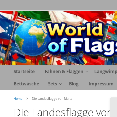
Direkt
zum
Inhalt
Startseite
Fahnen & Flaggen
Langwimp
Bettwäsche
Sets
Blog
Impressum
Home
Die Landesflagge von Malta
Die Landesflagge von 