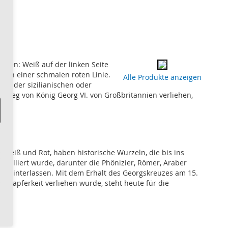
eifen: Weiß auf der linken Seite
 von einer schmalen roten Linie.
Alle Produkte anzeigen
on der sizilianischen oder
krieg von König Georg VI. von Großbritannien verliehen,
 Weiß und Rot, haben historische Wurzeln, die bis ins
trolliert wurde, darunter die Phönizier, Römer, Araber
tas hinterlassen. Mit dem Erhalt des Georgskreuzes am 15.
e Tapferkeit verliehen wurde, steht heute für die