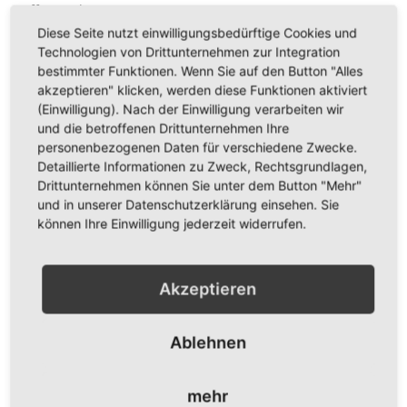
Hoffnung der Nation.
Diese Seite nutzt einwilligungsbedürftige Cookies und
Geschichtlicher Hintergrund
Technologien von Drittunternehmen zur Integration
bestimmter Funktionen. Wenn Sie auf den Button "Alles
akzeptieren" klicken, werden diese Funktionen aktiviert
Die Flagge von Mali wurde am 1. März 1961 offiziell
(Einwilligung). Nach der Einwilligung verarbeiten wir
eingeführt, nachdem das Land 1960 seine Unabhängigkeit
und die betroffenen Drittunternehmen Ihre
von Frankreich erlangt hatte. Zuvor war Mali Teil der
personenbezogenen Daten für verschiedene Zwecke.
Föderation von Mali, die aus Senegal und Mali bestand, und
hatte eine etwas andere Flagge. Ursprünglich war auf dem
Detaillierte Informationen zu Zweck, Rechtsgrundlagen,
goldenen Streifen ein Kanaga-Symbol, ein traditionelles
Drittunternehmen können Sie unter dem Button "Mehr"
Zeichen der Dogon, abgebildet. Dieses wurde jedoch 1961
und in unserer Datenschutzerklärung einsehen. Sie
entfernt, nachdem Bedenken wegen der Trennung von
können Ihre Einwilligung jederzeit widerrufen.
Religion und Staat aufgekommen waren. Die heutige Flagge
symbolisiert die Identität und Werte des unabhängigen Mali,
das eine stolze Geschichte als Teil des großen Malireichs im
Akzeptieren
mittelalterlichen Westafrika hat.
Verwendungsarten
Ablehnen
Die Nationalflagge von Mali wird auf Regierungsgebäuden,
mehr
bei offiziellen Anlässen und internationalen Veranstaltungen