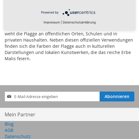
verwendet. Sie ist ein wichtiges Symbol für nationale Identität
und Stolz. Die Flagge wird oft bei Sportereignissen gezeigt,
Powered by
um die Unterstützung der malischen Nationalmannschaften
auszudrücken. Bei Feiertagen und Nationalfeiertagen,
Impressum
|
Datenschutzerklärung
insbesondere am Unabhängigkeitstag am 22. September,
weht die Flagge an öffentlichen Orten, Schulen und in
privaten Haushalten. Neben diesen offiziellen Verwendungen
finden sich die Farben der Flagge auch in kulturellen
Darstellungen und lokalen Kunstwerken, die das reiche Erbe
Malis feiern.
Anmeldung
Abonnieren
zum
Newsletter:
Mein Partner
Blog
AGB
Datenschutz