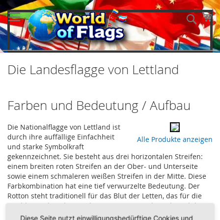
Direkt
zum
Me
Such
Inhalt
Die Landesflagge von Lettland
Farben und Bedeutung / Aufbau
Die Nationalflagge von Lettland ist
durch ihre auffällige Einfachheit
Alle Produkte anzeigen
und starke Symbolkraft
gekennzeichnet. Sie besteht aus drei horizontalen Streifen:
einem breiten roten Streifen an der Ober- und Unterseite
sowie einem schmaleren weißen Streifen in der Mitte. Diese
Farbkombination hat eine tief verwurzelte Bedeutung. Der
Rotton steht traditionell für das Blut der Letten, das für die
Unabhängigkeit des Landes vergossen wurde, während der
weiße Streifen Reinheit, Freiheit und Gerechtigkeit
Diese Seite nutzt einwilligungsbedürftige Cookies und