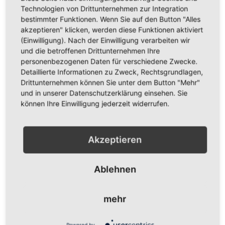
symbolisiert.
Technologien von Drittunternehmen zur Integration
bestimmter Funktionen. Wenn Sie auf den Button "Alles
Geschichtlicher Hintergrund
akzeptieren" klicken, werden diese Funktionen aktiviert
(Einwilligung). Nach der Einwilligung verarbeiten wir
und die betroffenen Drittunternehmen Ihre
Die lettische Flagge gilt als eine der ältesten in Europa, deren
personenbezogenen Daten für verschiedene Zwecke.
Ursprung bis ins 13. Jahrhundert zurückreicht. Der Legende
nach entstand die Flagge, als ein verwundeter lettischer
Detaillierte Informationen zu Zweck, Rechtsgrundlagen,
Stammesführer in ein weißes Laken gewickelt wurde, das von
Drittunternehmen können Sie unter dem Button "Mehr"
seinem vergossenen Blut teilweise rot gefärbt wurde. Im Jahr
und in unserer Datenschutzerklärung einsehen. Sie
1918, nach der Unabhängigkeitserklärung Lettlands, wurde
können Ihre Einwilligung jederzeit widerrufen.
die Flagge offiziell angenommen. Sie verschwand während
der Sowjetzeit, als Lettland zwangsumstritten sowjetisch war,
wurde aber 1990, kurz vor dem Zusammenbruch der
Akzeptieren
Sowjetunion, wiederhergestellt und bestätigt.
Verwendungsarten
Ablehnen
Die lettische Flagge wird in vielen verschiedenen Kontexten
mehr
verwendet. Bei nationalen Feiertagen, wie dem Tag der
Unabhängigkeit am 18. November, ist die Flagge weit
verbreitet und wird oft von privaten Haushalten und
Powered by