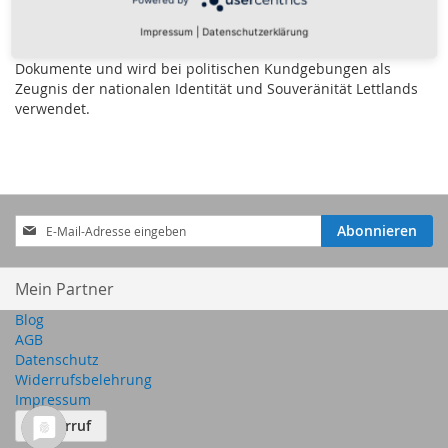
öffentlichen Gebäuden gehisst. Auch bei internationalen
Sportveranstaltungen dient sie als Symbol der nationalen
Impressum
|
Datenschutzerklärung
Einheit und des Stolzes. Zudem ziert die Flagge viele offizielle
Dokumente und wird bei politischen Kundgebungen als
Zeugnis der nationalen Identität und Souveränität Lettlands
verwendet.
Anmeldung
Abonnieren
zum
Newsletter:
Mein Partner
Blog
AGB
Datenschutz
Widerrufsbelehrung
Impressum
Widerruf